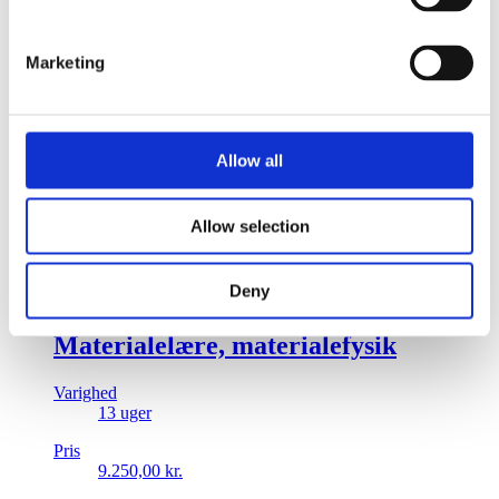
9.250,00
kr.
Enkeltfag
Engelsk
5 ECTS
Marketing
Ph.D. Course – Entrepreneurship in
Technical Science
Allow all
Varighed
17 - 22 August 2026
Allow selection
Pris
12.350,00
kr.
Deny
Enkeltfag
Dansk
5 ECTS
Materialelære, materialefysik
Varighed
13 uger
Pris
9.250,00
kr.