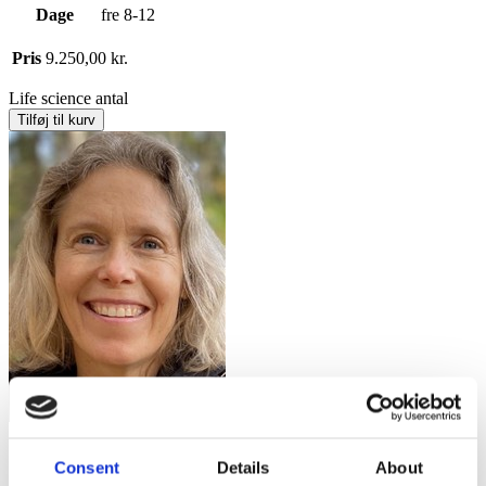
Dage
fre 8-12
Pris
9.250,00
kr.
Life science antal
Tilføj til kurv
Spørgsmål om kursets indhold?
Consent
Details
About