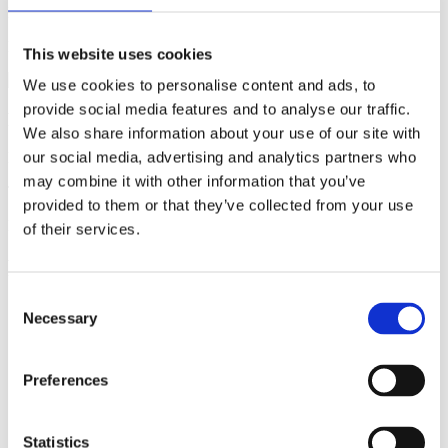
Kontakt
Kerstin Skovgaard
E-mail:
kesk@dtu.dk
This website uses cookies
We use cookies to personalise content and ads, to
provide social media features and to analyse our traffic.
Praktiske spørgsmål (fx tilmelding)?
We also share information about your use of our site with
our social media, advertising and analytics partners who
Kontakt DTU Learn for Life
may combine it with other information that you’ve
Telefon:
(+45) 45 25 45 25
provided to them or that they’ve collected from your use
E-mail:
learnforlife@dtu.dk
of their services.
Relaterede uddannelser
Consent
Enkeltfag
Engelsk
5 ECTS
Necessary
Selection
Tegl og murværk
Preferences
Varighed
3 uger
Statistics
Pris